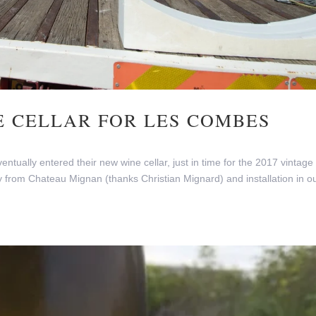
E CELLAR FOR LES COMBES
ually entered their new wine cellar, just in time for the 2017 vintage
from Chateau Mignan (thanks Christian Mignard) and installation in o