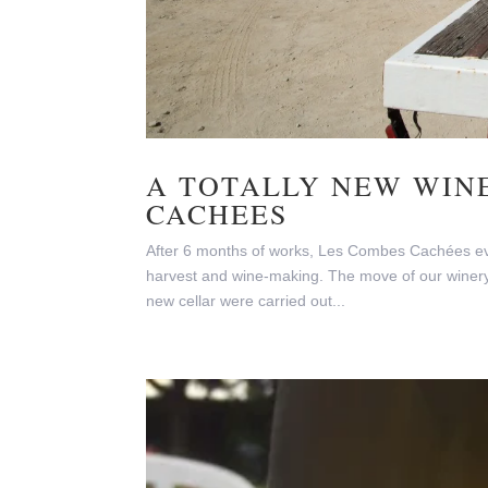
A TOTALLY NEW WIN
CACHEES
After 6 months of works, Les Combes Cachées event
harvest and wine-making. The move of our winery 
new cellar were carried out...