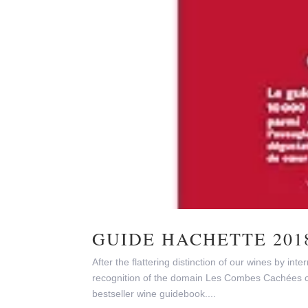
GUIDE HACHETTE 201
After the flattering distinction of our wines by in
recognition of the domain Les Combes Cachées c
bestseller wine guidebook....