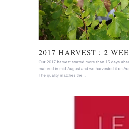
2017 HARVEST : 2 WE
Our 2017 harvest started more than 15 days ahead 
matured in mid-August and we harvested it on Au
The quality matches the...