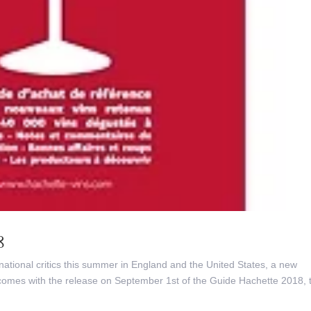
8
ternational critics this summer in England and the United States, a new
omes with the release on September 1st of the Guide Hachette 2018, 