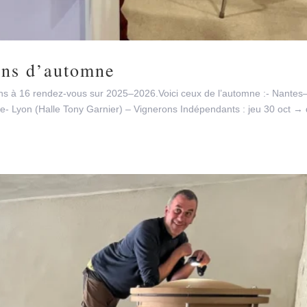
ons d’automne
ons à 16 rendez-vous sur 2025–2026.Voici ceux de l’automne :- Nantes
- Lyon (Halle Tony Garnier) – Vignerons Indépendants : jeu 30 oct →