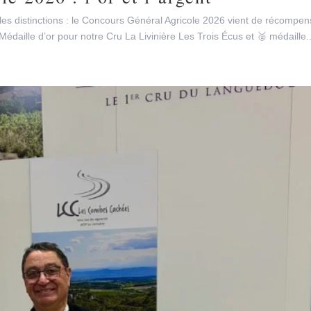
les distinctions : le Concours Général Agricole 2026 vient de récompen
édaille d’or pour notre Cru La Livinière Les Trois Écus et 🥈 médaille..