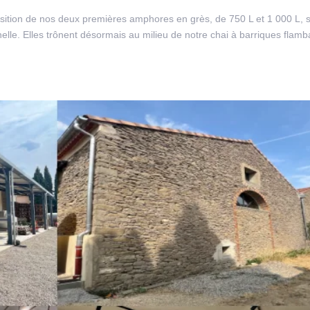
isition de nos deux premières amphores en grès, de 750 L et 1 000 L, s
ionnelle. Elles trônent désormais au milieu de notre chai à barriques flamb