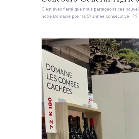
C’est avec fierté que nous partageons ces nouvel
notre Domaine pour la 5ᵉ année consécutive ! 🥇 M