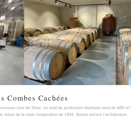
es Combes Cachées
 nouveau chai de Siran, un outil de production flambant neuf de 600 m²
ppe, issue de la cave coopérative de 1904, illustre encore l’architecture