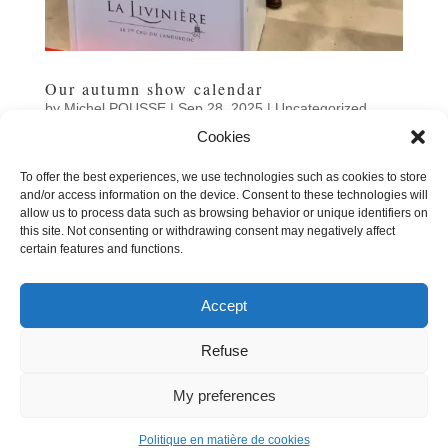
Our autumn show calendar
by
Michel POUSSE
|
Sep 28, 2025
|
Uncategorized
Cookies
The trade show season is approaching: we'll be taking
part in 16 events over 2025-2026.Here are the autumn
To offer the best experiences, we use technologies such as cookies to store
dates:- Nantes-Carquefou - Vinomédia: Fri 17 → Sun 19
and/or access information on the device. Consent to these technologies will
Oct- Lyon (Halle Tony Garnier) - Vignerons
allow us to process data such as browsing behavior or unique identifiers on
Indépendants: Thu 30 Oct → Sun 2 Nov-...
this site. Not consenting or withdrawing consent may negatively affect
certain features and functions.
Accept
« Older Entries
Refuse
|
Legal information
Cookies
My preferences
Politique en matière de cookies