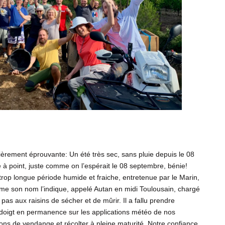
lièrement éprouvante: Un été très sec, sans pluie depuis le 08
 à point, juste comme on l’espérait le 08 septembre, bénie!
op longue période humide et fraiche, entretenue par le Marin,
e son nom l’indique, appelé Autan en midi Toulousain, chargé
pas aux raisins de sécher et de mûrir. Il a fallu prendre
 doigt en permanence sur les applications météo de nos
ns de vendange et récolter à pleine maturité. Notre confiance