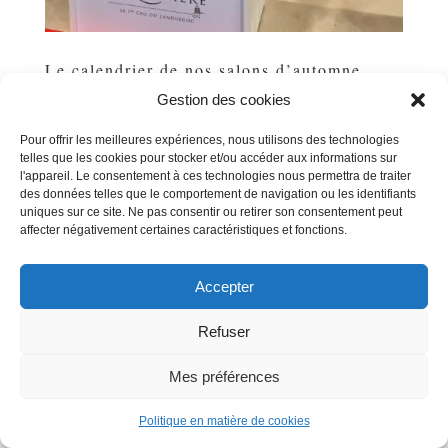
Le calendrier de nos salons d’automne
par
Michel POUSSE
|
Sep 28, 2025
|
Uncategorized
Gestion des cookies
La saison des salons approche : nous participerons à 16
Pour offrir les meilleures expériences, nous utilisons des technologies
rendez-vous sur 2025–2026.Voici ceux de l’automne :-
telles que les cookies pour stocker et/ou accéder aux informations sur
Nantes–Carquefou – Vinomédia : ven 17 → dim 19
l'appareil. Le consentement à ces technologies nous permettra de traiter
octobre- Lyon (Halle Tony Garnier) – Vignerons
des données telles que le comportement de navigation ou les identifiants
Indépendants : jeu 30 oct → dim 2 nov-...
uniques sur ce site. Ne pas consentir ou retirer son consentement peut
affecter négativement certaines caractéristiques et fonctions.
Accepter
« Entrées précédentes
Refuser
|
Informations légales
Gestion des cookies
Mes préférences
Politique en matière de cookies