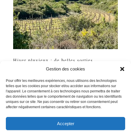
Hiver pluvieux : de belles sorties
par
Michel POUSSE
|
Mai 14, 2026
|
Uncategorized
Gestion des cookies
La météo hivernale nous a comblé: Les trois dernières
Pour offrir les meilleures expériences, nous utilisons des technologies
années ont été très sèches avec un sérieux déficit
telles que les cookies pour stocker et/ou accéder aux informations sur
hydrique. L'hiver 2025-2026 nous a apporté des
l'appareil. Le consentement à ces technologies nous permettra de traiter
précipitations régulières et abondantes qui ont contribué
des données telles que le comportement de navigation ou les identifiants
au rétablissement indispensable pour nos vignes. En...
uniques sur ce site. Ne pas consentir ou retirer son consentement peut
affecter négativement certaines caractéristiques et fonctions.
Accepter
« Entrées précédentes