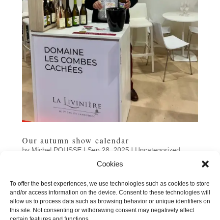
Our autumn show calendar
by
Michel POUSSE
|
Sep 28, 2025
|
Uncategorized
Cookies
The trade show season is approaching: we'll be taking
part in 16 events over 2025-2026.Here are the autumn
To offer the best experiences, we use technologies such as cookies to store
dates:- Nantes-Carquefou - Vinomédia: Fri 17 → Sun 19
and/or access information on the device. Consent to these technologies will
Oct- Lyon (Halle Tony Garnier) - Vignerons
allow us to process data such as browsing behavior or unique identifiers on
Indépendants: Thu 30 Oct → Sun 2 Nov-...
this site. Not consenting or withdrawing consent may negatively affect
certain features and functions.