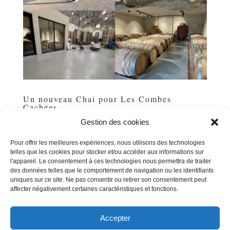
Un nouveau Chai pour Les Combes
Cachées
par
Michel POUSSE
|
Sep 1, 2025
|
Uncategorized
Gestion des cookies
Ça y est : nous sommes installés dans notre tout
Pour offrir les meilleures expériences, nous utilisons des technologies
nouveau chai de Siran, un outil de production flambant
telles que les cookies pour stocker et/ou accéder aux informations sur
neuf de 600 m², situé juste en face de notre chai initial.
l'appareil. Le consentement à ces technologies nous permettra de traiter
L’enveloppe, issue de la cave coopérative de 1904,
des données telles que le comportement de navigation ou les identifiants
illustre encore l’architecture viticole du début du...
uniques sur ce site. Ne pas consentir ou retirer son consentement peut
affecter négativement certaines caractéristiques et fonctions.
Accepter
« Entrées précédentes
Entrées suivantes »