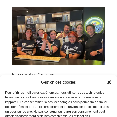
Frisson des Combes
par
Michel POUSSE
|
Août 29, 2025
|
Uncategorized
Gestion des cookies
Sorti en avril dernier, notre tout premier effervescent a
Pour offrir les meilleures expériences, nous utilisons des technologies
rencontré un succès immédiat ! Ni crémant, ni pet’nat,
telles que les cookies pour stocker et/ou accéder aux informations sur
mais un rosé effervescent issu d’une parcelle
l'appareil. Le consentement à ces technologies nous permettra de traiter
de mourvèdre d’altitude (410 m). Avec seulement 10,5°,
des données telles que le comportement de navigation ou les identifiants
il séduit par son caractère aromatique, ses bulles...
uniques sur ce site. Ne pas consentir ou retirer son consentement peut
affecter négativement certaines caractéristiques et fonctions.