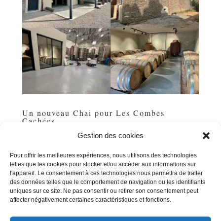
Un nouveau Chai pour Les Combes
Cachées
par
Michel POUSSE
|
Sep 1, 2025
|
Uncategorized
Gestion des cookies
Ça y est : nous sommes installés dans notre tout
nouveau chai de Siran, un outil de production flambant
Pour offrir les meilleures expériences, nous utilisons des technologies
telles que les cookies pour stocker et/ou accéder aux informations sur
neuf de 600 m², situé juste en face de notre chai initial.
l'appareil. Le consentement à ces technologies nous permettra de traiter
L’enveloppe, issue de la cave coopérative de 1904,
des données telles que le comportement de navigation ou les identifiants
illustre encore l’architecture viticole du début du...
uniques sur ce site. Ne pas consentir ou retirer son consentement peut
affecter négativement certaines caractéristiques et fonctions.