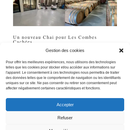
Un nouveau Chai pour Les Combes
Cachées
par
Michel POUSSE
|
Sep 1, 2025
|
Uncategorized
Gestion des cookies
Ça y est : nous sommes installés dans notre tout
Pour offrir les meilleures expériences, nous utilisons des technologies
nouveau chai de Siran, un outil de production flambant
telles que les cookies pour stocker et/ou accéder aux informations sur
neuf de 600 m², situé juste en face de notre chai initial.
l'appareil. Le consentement à ces technologies nous permettra de traiter
L’enveloppe, issue de la cave coopérative de 1904,
des données telles que le comportement de navigation ou les identifiants
illustre encore l’architecture viticole du début du...
uniques sur ce site. Ne pas consentir ou retirer son consentement peut
affecter négativement certaines caractéristiques et fonctions.
Accepter
« Entrées précédentes
Entrées suivantes »
Refuser
|
Informations légales
Gestion des cookies