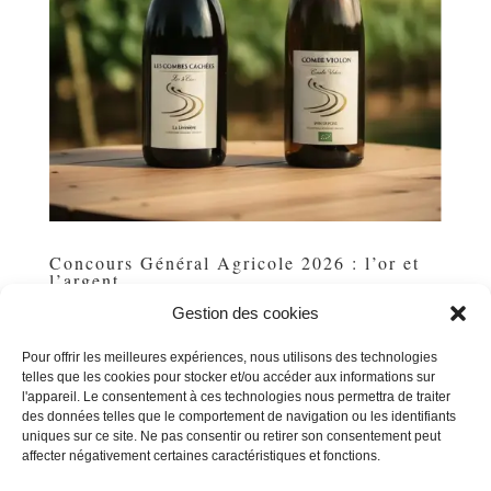
Concours Général Agricole 2026 : l’or et
l’argent
par
Michel POUSSE
|
Fév 23, 2026
|
Uncategorized
Gestion des cookies
C’est avec fierté que nous partageons ces nouvelles
Pour offrir les meilleures expériences, nous utilisons des technologies
distinctions : le Concours Général Agricole 2026 vient de
telles que les cookies pour stocker et/ou accéder aux informations sur
récompenser notre Domaine pour la 5ᵉ année
l'appareil. Le consentement à ces technologies nous permettra de traiter
consécutive ! 🥇 Médaille d’or pour notre Cru La
des données telles que le comportement de navigation ou les identifiants
Livinière Les Trois Écus et 🥈 médaille...
uniques sur ce site. Ne pas consentir ou retirer son consentement peut
affecter négativement certaines caractéristiques et fonctions.